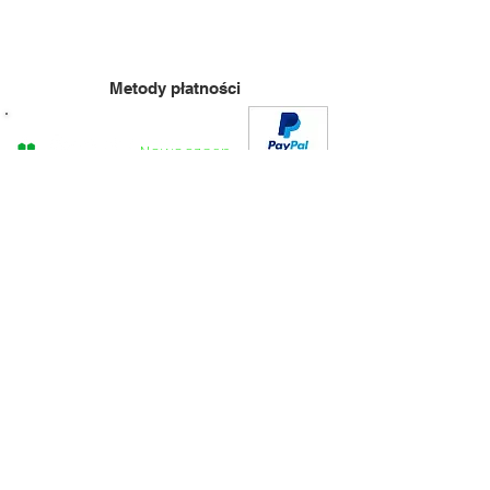
Metody płatności
Nowoczesn
=
e
Bezpieczne
Płatności
PLN (zł)
Personalizacja
Polityka prywatności
Przymierzalnia
Regulamin
Paleta kolorów
Czas realizacji