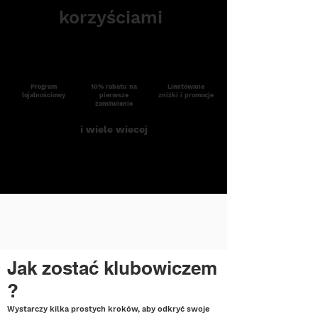
korzyściami
Program
10% rabatu na
Limitowane
lojalnościowy
pierwsze
zniżki i promocje
zamówienie
i wiele wiecej
Jak zostać klubowiczem
?
Wystarczy kilka prostych kroków, aby odkryć swoje