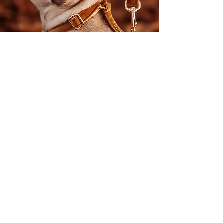
Metody płatności
Nowoczesn
=
e
Bezpieczne
Płatności
PLN (zł)
Personalizacja
Polityka prywatności
Przymierzalnia
Regulamin