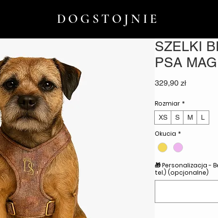
DOGSTOJNIE
SZELKI 
PSA MAG
Cena
329,90 zł
Rozmiar
*
XS
S
M
L
Okucia
*
🎁 Personalizacja - 
tel.) (opcjonalne)