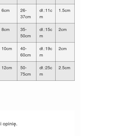
 za
solidną i bezpieczną
konstrukcję
6cm
26-
dł.:11c
1.5cm
37cm
m
tość niszcząca taśmy
0kg
8cm
35-
dł.:15c
2cm
0kg
50cm
m
0kg
N, które stosowane są w ciężkim
10cm
40-
dł.:19c
2cm
iają
nierozerwalną
jedność z całą
60cm
m
ucia rymarskie ze
Stali
12cm
50-
dł.:25c
2.5cm
siądzu.
Najbardziej narażone są
75cm
m
 dlatego posiadają wysokie wartości
wnić bezpieczeństwo Tobie i Twojemu
ość niszcząc
Wartość niszcząca
ry
półkółka
g
140kg
kg
180kg
 opinię.
kg
220kg