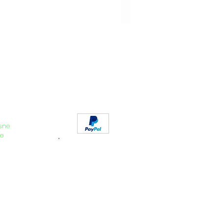
sne
e