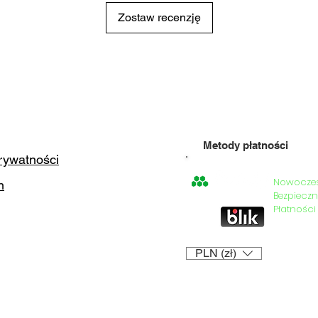
Zostaw recenzję
Metody płatności
prywatności
Nowocze
n
=
Bezpieczn
Płatności
PLN (zł)