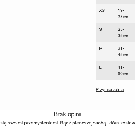
dzieci
. Odpowiadają
produktów.
XS
19-
28cm
Szerokość taśmy
War
1.5cm
35
S
25-
2cm
45
35cm
2.5cm
50
Stosujemy nici TYTA
M
31-
krawiectwie. Zapewn
45cm
konstrukcją.
Stosujemy mocne ok
L
41-
Nierdzewnej
oraz
Mo
60cm
półkółka oraz klamry
niszczące, aby zape
Przymierzalnia
pupilowi.
Szerokość okuć
Wart
klam
Brak opinii
1,5cm
80k
2cm
150
 się swoimi przemyśleniami. Bądź pierwszą osobą, która zostawi
2,5cm
200