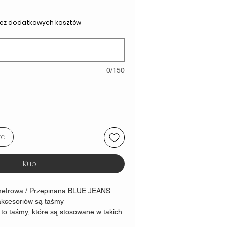
- bez dodatkowych kosztów
0/150
ka
Kup
metrowa / Przepinana BLUE JEANS
kcesoriów są taśmy
 to taśmy, które są stosowane w takich
t wspinaczkowy czy nosidła dla