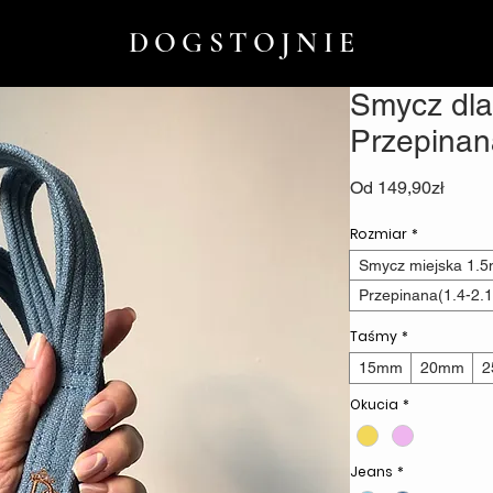
DOGSTOJNIE
Smycz dla
Przepina
Cena
Od
149,90zł
Raba
Rozmiar
*
Smycz miejska 1.
Przepinana(1.4-2.
Taśmy
*
15mm
20mm
2
Okucia
*
Jeans
*