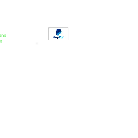
abińczyka
-120kg
-160kg
-250kg
sne
e