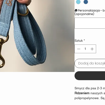
🎁 ​​Personalizacja 
(opcjonalne)
Sztuk
*
Dodaj do koszy
Smycz dla psa 2-3 
Rdzeniem
naszych a
polipropelynowe. Są
produktach jak
sprzę