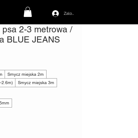
Zaloguj się
 psa 2-3 metrowa /
na BLUE JEANS
towa
5m
Smycz miejska 2m
1-2.6m)
Smycz miejska 3m
5mm