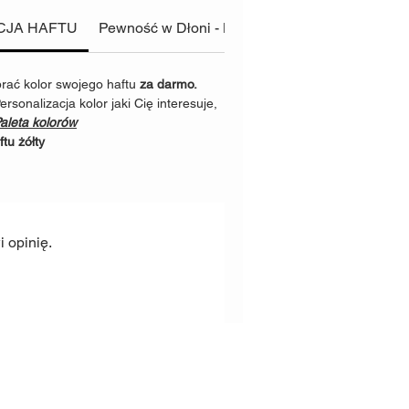
 za
solidną i bezpieczną
konstrukcję
CJA HAFTU
Pewność w Dłoni - Bezpieczeństwo
tość niszcząca taśmy
ać kolor swojego haftu
za darmo.
0kg
rsonalizacja kolor jaki Cię interesuje,
0kg
aleta kolorów
0kg
ftu żółty
ną Velurową obiciową o standardach
ada również certyfikaty
Petproof
-
a ścieranie, zadrapania
orne na wchłanianie cieczy, co
 opinię.
ed zabrudzeniami. Stosujemy nici
ane są w ciężkim krawiectwie.
rwalną
jedność z całą konstrukcją.
ucia rymarskie ze
Stali Nierdzewnej
ia są o wysokich wartościach
pewnić bezpieczeństwo Tobie i
tość niszcząca