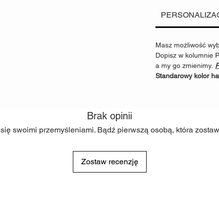
dzieci
. Odpowiadają
PERSONALIZA
produktów.
Szerokość taśmy
War
Masz możliwość wybr
1.5cm
35
Dopisz w kolumnie Pe
2cm
45
a my go zmienimy.
P
2.5cm
50
Standarowy kolor ha
Taśmy obszyte tkani
OEKO-TEX 100. Posi
Wysoka odporność n
Brak opinii
oraz
Cleanaboo
-Odp
 się swoimi przemyśleniami. Bądź pierwszą osobą, która zostawi
stanowi barierę prz
TYTAN, które stosow
Zapewniają
nieroze
Stosujemy mocne ok
Zostaw recenzję
oraz
Mosiądzu.
Okuc
niszczących, aby za
Twojemu pupilowi.
Szerokość oczka
War