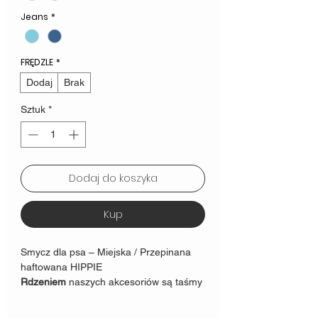
Jeans
*
FRĘDZLE
*
Dodaj
Brak
Sztuk
*
Dodaj do koszyka
Kup
Smycz dla psa – Miejska / Przepinana
haftowana HIPPIE
Rdzeniem
naszych akcesoriów są taśmy
polipropelynowe. Są to taśmy, które są
stosowane w takich produktach jak