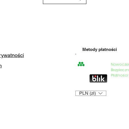
2,5cm
200
Metody płatności
prywatności
Nowocze
n
=
Bezpieczn
Płatności
PLN (zł)