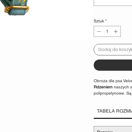
Sztuk
*
Dodaj do koszy
Obroża dla psa Velv
Rdzeniem
naszych a
polipropelynowe. Są
produktach jak
sprzę
dzieci
. Odpowiadają
TABELA ROZM
produktów.
Szerokość taśmy
War
1.5cm
35