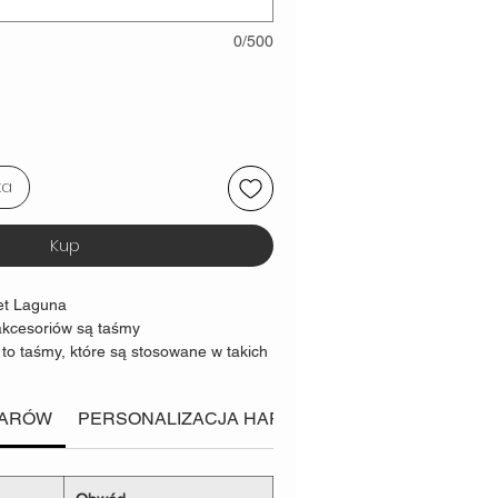
0/500
ka
Kup
et Laguna
kcesoriów są taśmy
 to taśmy, które są stosowane w takich
t wspinaczkowy czy nosidła dla
 za
solidną i bezpieczną
konstrukcję
IARÓW
PERSONALIZACJA HAFTU
Konkretnie o Zdrowiu
tość niszcząca taśmy
0kg