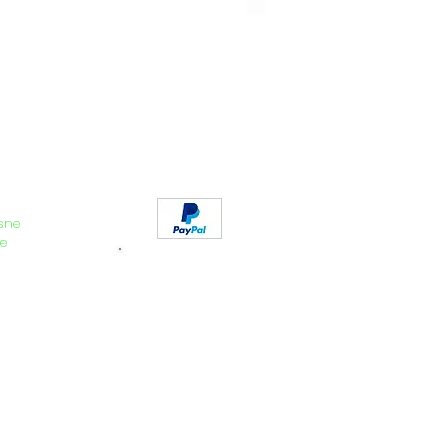
kg
220kg
sne
e