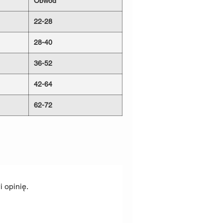
Obwód
0kg
0kg
22-28
ną Velurową obiciową o standardach
28-40
ada również certyfikaty
Petproof
-
a ścieranie, zadrapania
36-52
orne na wchłanianie cieczy, co
ed zabrudzeniami. Stosujemy nici
42-64
ane są w ciężkim krawiectwie.
rwalną
jedność z całą konstrukcją.
62-72
ucia rymarskie ze
Stali
siądzu.
Najbardziej narażone są
 dlatego posiadają wysokie wartości
wnić bezpieczeństwo Tobie i Twojemu
ość niszcząc
Wartość niszcząca
 opinię.
ry
półkółka
g
140kg
kg
180kg