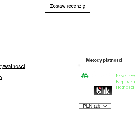
Zostaw recenzję
Metody płatności
prywatności
Nowocze
n
=
Bezpieczn
Płatności
PLN (zł)