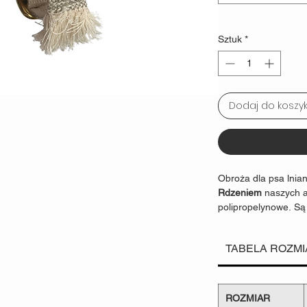
Sztuk
*
Dodaj do koszy
Obroża dla psa lnia
Rdzeniem
naszych a
polipropelynowe. Są
produktach jak
sprzę
dzieci
. Odpowiadają
TABELA ROZM
produktów.
Szerokość taśmy
War
1.5cm
35
ROZMIAR