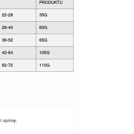
0kg
PRODUKTU
0kg
22-28
35G
aturalną
tkaniną Lnianą obiciową o
TEX 100 odporną na
ścieranie i
28-40
60G
jemy nici TYTAN, które stosowane są w
. Zapewniają
nierozerwalną
jedność z
36-52
65G
ucia rymarskie ze
Stali Nierdzewnej
42-64
105G
ardziej narażone są półkółka oraz
adają wysokie wartości niszczące, aby
62-72
110G
stwo Tobie i Twojemu pupilowi.
ość niszcząc
Wartość niszcząca
ry
półkółka
g
140kg
kg
180kg
kg
220kg
 opinię.