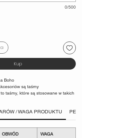
0/500
ka
Kup
na Boho
kcesoriów są taśmy
 to taśmy, które są stosowane w takich
t wspinaczkowy czy nosidła dla
 za
solidną i bezpieczną
konstrukcję
IARÓW / WAGA PRODUKTU
PERSONALIZACJA HAFTU
tość niszcząca taśmy
0kg
OBWÓD
WAGA