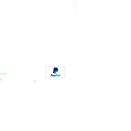
sne
e