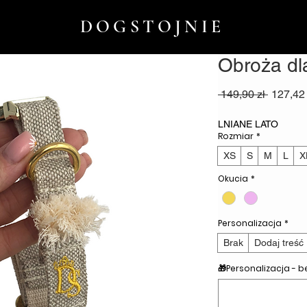
DOGSTOJNIE
Obroża dl
Regula
 149,90 zł 
127,42 
cena
LNIANE LATO
Rozmiar
*
XS
S
M
L
X
Okucia
*
Personalizacja
*
Brak
Dodaj treść
🎁Personalizacja - 