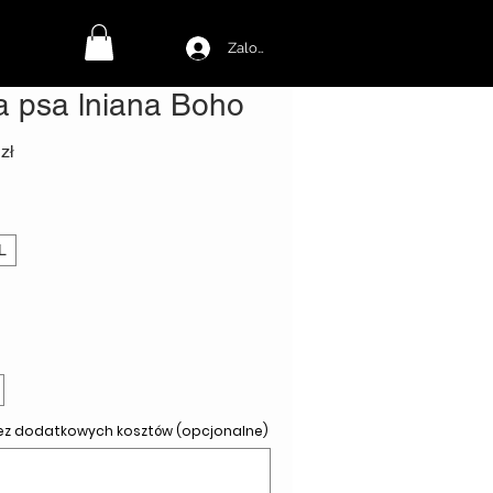
Zaloguj się
a psa lniana Boho
rna
Cena
zł
Rabatowa
L
bez dodatkowych kosztów (opcjonalne)