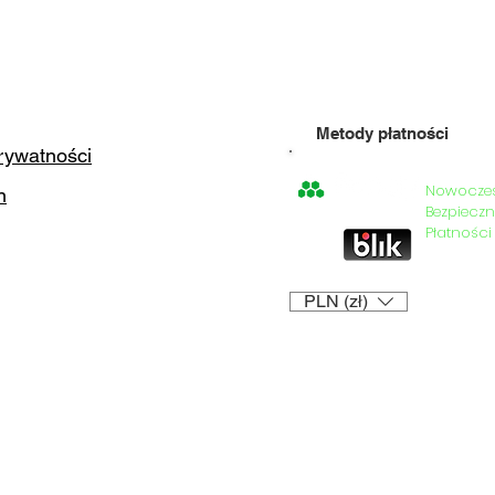
Metody płatności
prywatności
Nowocze
n
=
Bezpieczn
Płatności
PLN (zł)