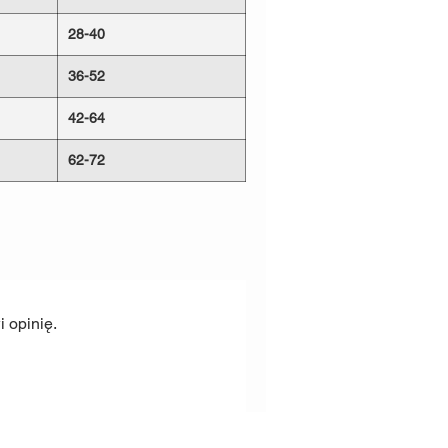
ną Velurową obiciową o standardach
28-40
ada również certyfikaty
Petproof
-
a ścieranie, zadrapania
36-52
orne na wchłanianie cieczy, co
ed zabrudzeniami. Stosujemy nici
42-64
ane są w ciężkim krawiectwie.
rwalną
jedność z całą konstrukcją.
62-72
ucia rymarskie ze
Stali
siądzu.
Najbardziej narażone są
 dlatego posiadają wysokie wartości
wnić bezpieczeństwo Tobie i Twojemu
ość niszcząc
Wartość niszcząca
 opinię.
ry
półkółka
g
140kg
kg
180kg
kg
220kg