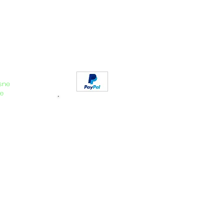
sne
e