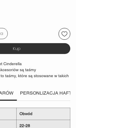
ka
Kup
t Cinderella
kcesoriów są taśmy
 to taśmy, które są stosowane w takich
t wspinaczkowy czy nosidła dla
 za
solidną i bezpieczną
konstrukcję
IARÓW
PERSONLIZACJA HAFTU
Konkretnie o Zdrowiu 
tość niszcząca taśmy
0kg
Obwód
0kg
0kg
22-28