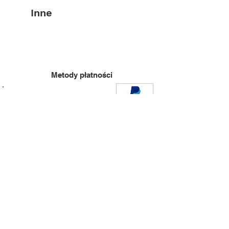
Inne
Metody płatności
Nowoczesn
=
e
Bezpieczne
Płatności
PLN (zł)
Personalizacja
Polityka prywatności
Przymierzalnia
Regulamin