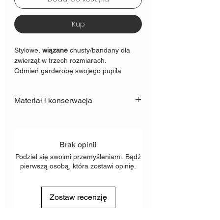
Kup
Stylowe,
wiązane
chusty/bandany dla
zwierząt w trzech rozmiarach.
Odmień garderobę swojego pupila
eleganckim dodatkiem!
Spersonalizuj produkt
wedle
Materiał i konserwacja
Waszych upodobań :)
Dodatkowe wzory haftów dostępne w
Skład: 50% Velvet/Len, 50% bawełna
sekcji
PERSONALIZACJA
(możliwość podszycia poliestrem) Prać w
pralce w max temp. 30°C na łagodnym
Brak opinii
trybie.
Podziel się swoimi przemyśleniami. Bądź
pierwszą osobą, która zostawi opinię.
Zostaw recenzję