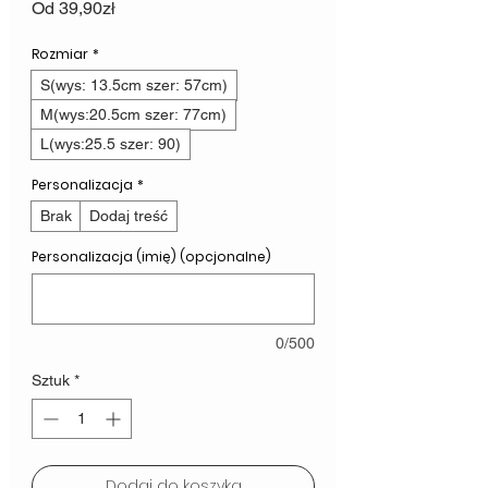
Cena
Od
39,90zł
Rabatowa
Rozmiar
*
S(wys: 13.5cm szer: 57cm)
M(wys:20.5cm szer: 77cm)
L(wys:25.5 szer: 90)
Personalizacja
*
Brak
Dodaj treść
Personalizacja (imię) (opcjonalne)
0/500
Sztuk
*
Dodaj do koszyka