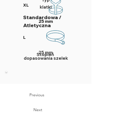
XL
klatki
Standardowa /
25 mm
Atletyczna
L
25 mm
Stopień
dopasowania szelek
Previous
Next