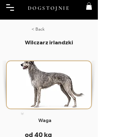
DOGSTOJNIE
< Back
Wilczarz irlandzki
Waga
od 40 kg