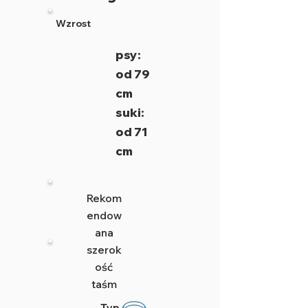
Wzrost
psy:
od 79
cm
suki:
od 71
cm
Rekom
endow
ana
szerok
ość
taśm
Typ