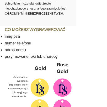
schronisku może stanowić źródło
niepotrzebnego stresu, a jego zaginięcie jest
OGROMNYM NIEBEZPIECZEZŃSTWEM.
CO MOŻESZ WYGRAWEROWAĆ
imię psa
numer telefonu
adres domu
przyjmowane leki lub choroby
Rose
Gold
Gold
Adresówka z
sygnetem
Dogstojnie, który
nadaje elegancji i
biżuteryjnego
wykończenia.